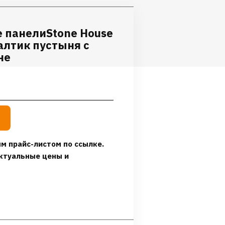
 панелиStone House
алтик пустыня с
не
м прайс-листом по ссылке.
ктуальные цены и