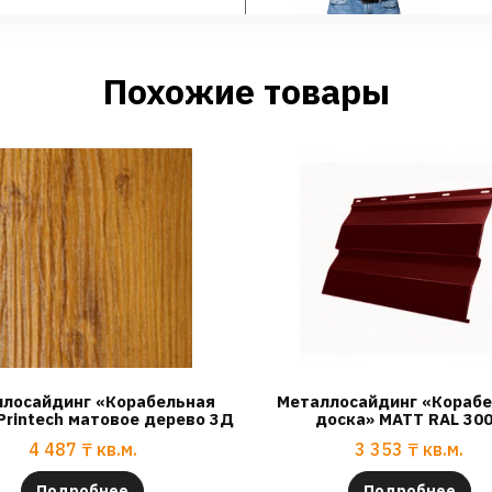
Похожие товары
лосайдинг «Корабельная
Металлосайдинг «Кораб
Printech матовое дерево 3Д
доска» МАТТ RAL 30
4 487
₸
кв.м.
3 353
₸
кв.м.
Подробнее
Подробнее