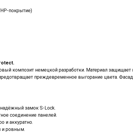
(VHP-покрытие)
rotect.
вый композит немецкой разработки. Материал защищает п
 предотвращает преждевременное выгорание цвета. Фасад
надёжный замок S-Lock.
тное соединение панелей.
о и аккуратно.
 и ровным.