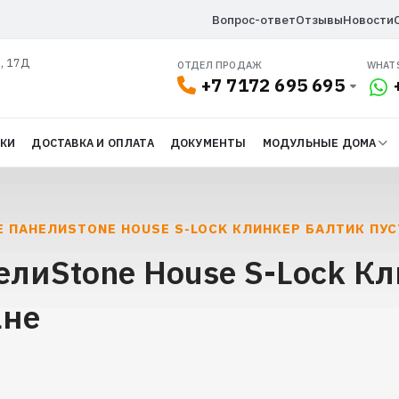
Вопрос-ответ
Отзывы
Новости
л, 17Д
ОТДЕЛ ПРОДАЖ
WHAT
+7 7172 695 695
ДКИ
ДОСТАВКА И ОПЛАТА
ДОКУМЕНТЫ
МОДУЛЬНЫЕ ДОМА
 ПАНЕЛИSTONE HOUSE S-LOCK КЛИНКЕР БАЛТИК ПУ
лиStone House S-Lock К
ане