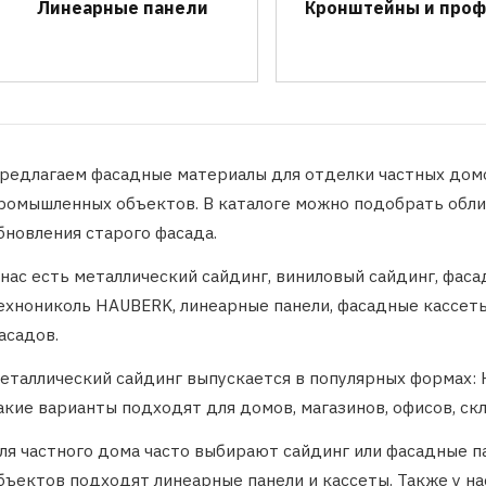
Линеарные панели
Кронштейны и про
редлагаем фасадные материалы для отделки частных домо
ромышленных объектов. В каталоге можно подобрать обли
бновления старого фасада.
 нас есть металлический сайдинг, виниловый сайдинг, фаса
ехнониколь HAUBERK, линеарные панели, фасадные кассет
асадов.
еталлический сайдинг выпускается в популярных формах: К
акие варианты подходят для домов, магазинов, офисов, ск
ля частного дома часто выбирают сайдинг или фасадные 
бъектов подходят линеарные панели и кассеты. Также у н