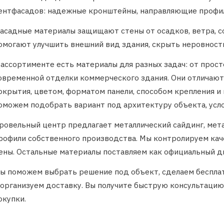
ентфасадов: надежные кронштейны, направляющие профил
асадные материалы защищают стены от осадков, ветра, со
омогают улучшить внешний вид здания, скрыть неровности
 ассортименте есть материалы для разных задач: от прос
овременной отделки коммерческого здания. Они отличаютс
окрытия, цветом, форматом панели, способом крепления и
оможем подобрать вариант под архитектуру объекта, усл
ровельный центр предлагает металлический сайдинг, мет
рофили собственного производства. Мы контролируем ка
ены. Остальные материалы поставляем как официальный д
ы поможем выбрать решение под объект, сделаем бесплат
 организуем доставку. Вы получите быструю консультацию
окупки.