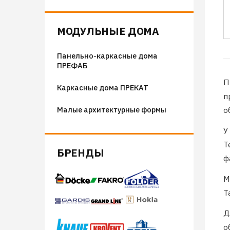
Флюгера
Адресные таблички, указатели,
МОДУЛЬНЫЕ ДОМА
декор
Панельно-каркасные дома
Козырьки на входные группы
ПРЕФАБ
Сборные мангалы
П
Каркасные дома ПРЕКАТ
п
Костровые чаши
Малые архитектурные формы
о
У
Т
БРЕНДЫ
ф
М
Т
Д
о