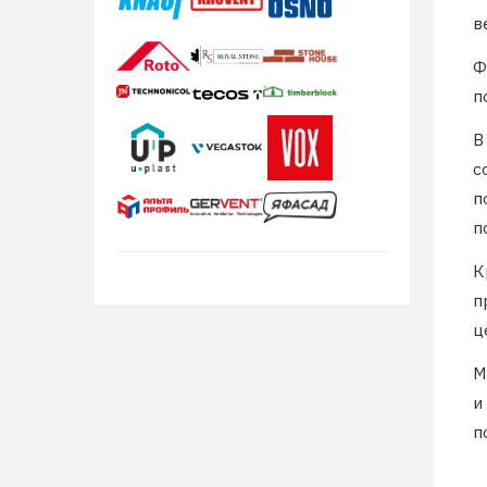
в
Ф
п
В
с
п
п
К
п
ц
М
и
п