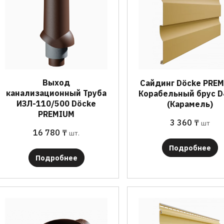
Выход
Сайдинг Döcke PRE
канализационный Труба
Корабельный брус D
ИЗЛ-110/500 Döcke
(Карамель)
PREMIUM
3 360
₸
шт
16 780
₸
шт.
Подробнее
Подробнее