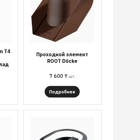
m T4
Проходной элемент
ROOT Döcke
лад
7 600
₸
шт.
Подробнее