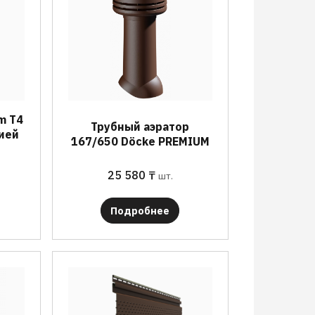
m T4
Трубный аэратор
ией
167/650 Döcke PREMIUM
25 580
₸
шт.
Подробнее