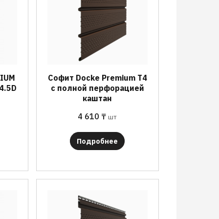
MIUM
Софит Docke Premium T4
4.5D
с полной перфорацией
каштан
4 610
₸
шт
Подробнее