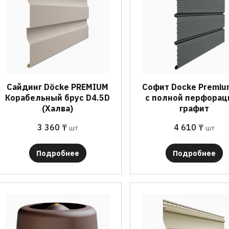
Сайдинг Döcke PREMIUM
Софит Docke Premiu
Корабельный брус D4.5D
с полной перфорац
(Халва)
графит
3 360
₸
4 610
₸
шт
шт
Подробнее
Подробнее