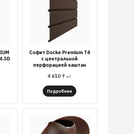
MIUM
Софит Docke Premium T4
4.5D
с центральной
перфорацией каштан
4 610
₸
шт
Подробнее