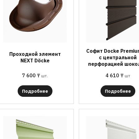
Софит Docke Premiu
Проходной элемент
с центральной
NEXT Döcke
перфорацией шоко
7 600
₸
4 610
₸
шт.
шт
Подробнее
Подробнее