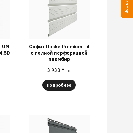
MIUM
Софит Docke Premium T4
4.5D
с полной перфорацией
пломбир
3 930
₸
шт
Подробнее