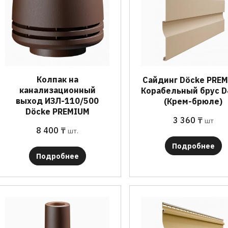
Колпак на
Сайдинг Döcke PRE
канализационный
Корабельный брус D
выход ИЗЛ-110/500
(Крем-брюле)
Döcke PREMIUM
3 360
₸
шт
8 400
₸
шт.
Подробнее
Подробнее