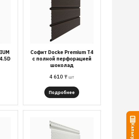
MIUM
Софит Docke Premium T4
4.5D
с полной перфорацией
шоколад
4 610
₸
шт
Подробнее
Калькулятор