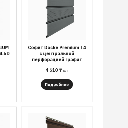
MIUM
Софит Docke Premium T4
4.5D
с центральной
перфорацией графит
4 610
₸
шт
Подробнее