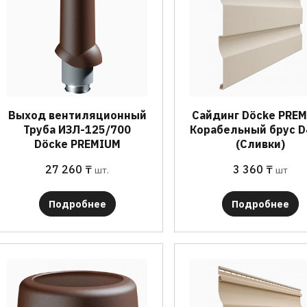
Выход вентиляционный
Сайдинг Döcke PRE
Труба ИЗЛ-125/700
Корабельный брус D
Döcke PREMIUM
(Сливки)
27 260
₸
3 360
₸
шт.
шт
Подробнее
Подробнее