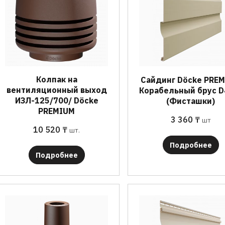
Колпак на
Сайдинг Döcke PRE
вентиляционный выход
Корабельный брус D
ИЗЛ-125/700/ Döcke
(Фисташки)
PREMIUM
3 360
₸
шт
10 520
₸
шт.
Подробнее
Подробнее