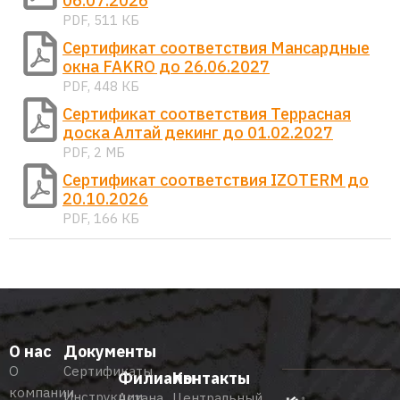
06.07.2026
PDF, 511 КБ
Сертификат соответствия Мансардные
окна FAKRO до 26.06.2027
PDF, 448 КБ
Сертификат соответствия Террасная
доска Алтай декинг до 01.02.2027
PDF, 2 МБ
Сертификат соответствия IZOTERM до
20.10.2026
PDF, 166 КБ
О нас
Документы
О
Сертификаты
Филиалы
Контакты
компании
Инструкции
Астана
Центральный