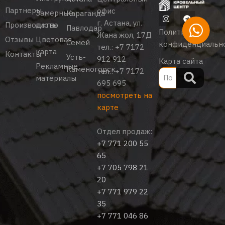
Партнеры
офис
Замерные
Караганда
г. Астана, ул.
Производство
листы
Павлодар
Политика
Жана жол, 17Д
Отзывы
Цветовая
Семей
конфиденциальн
тел.:
+7 7172
карта
Контакты
Усть-
912 912
Карта сайта
Рекламные
Каменогорск
тел.:
+7 7172
материалы
695 695
посмотреть на
карте
Отдел продаж:
+7 771 200 55
65
+7 705 798 21
20
+7 771 979 22
35
+7 771 046 86