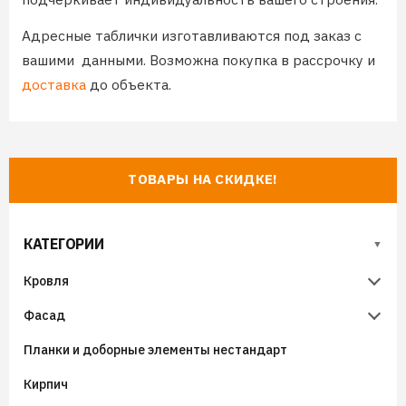
Адресные таблички изготавливаются под заказ с
вашими данными. Возможна покупка в рассрочку и
доставка
до объекта.
ТОВАРЫ НА СКИДКЕ!
КАТЕГОРИИ
Кровля
Фасад
Металлочерепица
Планки и доборные элементы нестандарт
Гибкая черепица
Металлический сайдинг
Металлочерепица Супермонтеррей
Кирпич
Фальцевая кровля
Виниловый сайдинг
Металлочерепица Панорама
Гибкая черепица (мягкая кровля) SHINGLAS