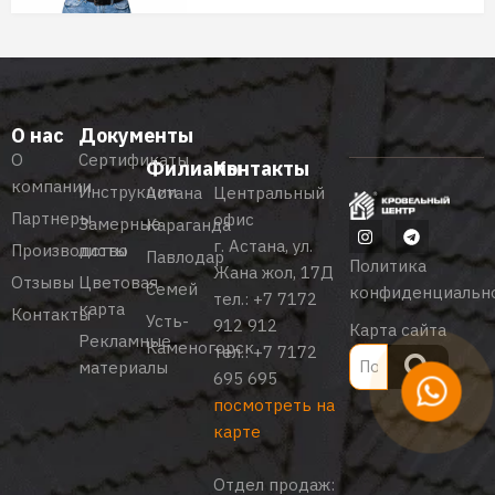
О нас
Документы
О
Сертификаты
Филиалы
Контакты
компании
Инструкции
Астана
Центральный
Партнеры
офис
Замерные
Караганда
г. Астана, ул.
Производство
листы
Павлодар
Политика
Жана жол, 17Д
Отзывы
Цветовая
Семей
конфиденциальн
тел.:
+7 7172
карта
Контакты
Усть-
912 912
Карта сайта
Рекламные
Каменогорск
тел.:
+7 7172
материалы
695 695
посмотреть на
карте
Отдел продаж: