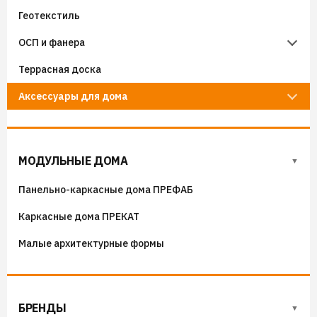
Геотекстиль
Уплотнители кровельные
Чердачные лестницы Docke
ОСП и фанера
Гидроизоляция примыканий
Террасная доска
Фанера
Аксессуары для дома
ОСП (OSB) плиты
Флюгера
Адресные таблички, указатели, декор
МОДУЛЬНЫЕ ДОМА
Козырьки на входные группы
Панельно-каркасные дома ПРЕФАБ
Сборные мангалы
Каркасные дома ПРЕКАТ
Костровые чаши
Малые архитектурные формы
БРЕНДЫ