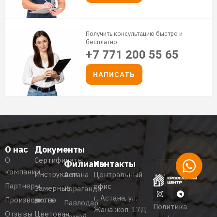
Получить консультацию быстро и
бесплатно
+7 771 200 55 65
НАПИСАТЬ
О нас
Документы
О
Сертификаты
Филиалы
Контакты
компании
Инструкции
Астана
Центральный
Партнеры
офис
Замерные
Караганда
г. Астана, ул.
Производство
листы
Павлодар
Политика
Жана жол, 17Д
Отзывы
Цветовая
Семей