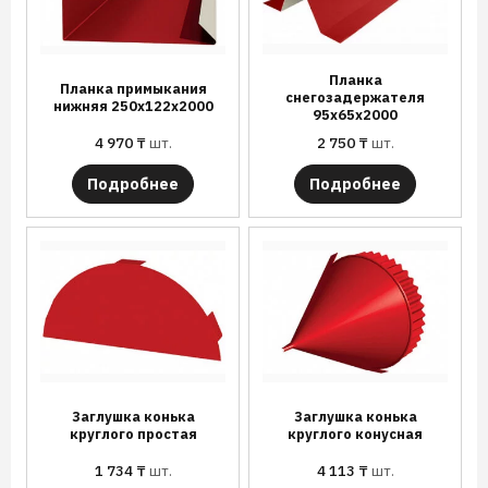
Планка
Планка примыкания
снегозадержателя
нижняя 250х122х2000
95х65х2000
4 970
₸
шт.
2 750
₸
шт.
Подробнее
Подробнее
Заглушка конька
Заглушка конька
круглого простая
круглого конусная
1 734
₸
шт.
4 113
₸
шт.