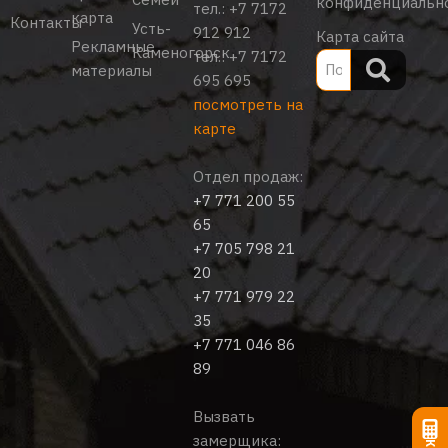
конфиденциальн
тел.:
+7 7172
карта
Контакты
Усть-
912 912
Карта сайта
Рекламные
Каменогорск
тел.:
+7 7172
материалы
695 695
посмотреть на
карте
Отдел продаж:
+7 771 200 55
65
+7 705 798 21
20
+7 771 979 22
35
+7 771 046 86
89
Вызвать
замерщика: