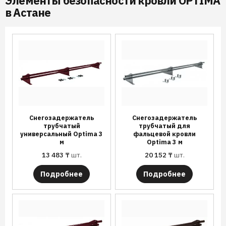
Элементы безопасности кровли OPTIMA
в Астане
Снегозадержатель
Снегозадержатель
трубчатый
трубчатый для
универсальный Optima 3
фальцевой кровли
м
Optima 3 м
13 483
₸
шт.
20 152
₸
шт.
Подробнее
Подробнее