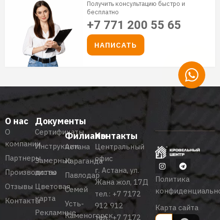
Получить консультацию быстро и
бесплатно
+7 771 200 55 65
НАПИСАТЬ
О нас
Документы
О
Сертификаты
Филиалы
Контакты
компании
Инструкции
Астана
Центральный
Партнеры
офис
Замерные
Караганда
г. Астана, ул.
Производство
листы
Павлодар
Политика
Жана жол, 17Д
Отзывы
Цветовая
Семей
конфиденциальн
тел.:
+7 7172
карта
Контакты
Усть-
912 912
Карта сайта
Рекламные
Каменогорск
тел.:
+7 7172