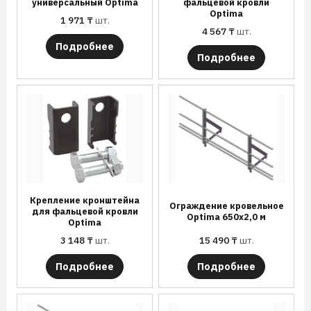
универсальный Optima
фальцевой кровли
Optima
1 971
₸
шт.
4 567
₸
шт.
Подробнее
Подробнее
Крепление кронштейна
Ограждение кровельное
для фальцевой кровли
Optima 650х2,0 м
Optima
3 148
₸
шт.
15 490
₸
шт.
Подробнее
Подробнее