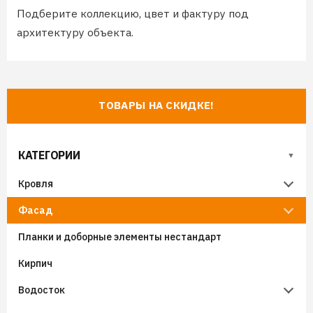
Подберите коллекцию, цвет и фактуру под
архитектуру объекта.
ТОВАРЫ НА СКИДКЕ!
КАТЕГОРИИ
Кровля
Фасад
Металлочерепица
Планки и доборные элементы нестандарт
Гибкая черепица
Металлический сайдинг
Металлочерепица Супермонтеррей
Кирпич
Фальцевая кровля
Виниловый сайдинг
Металлочерепица Панорама
Гибкая черепица (мягкая кровля) SHINGLAS
Водосток
Черепица Ондулин
Фиброцементный сайдинг
Модульная металлочерепица Венеция
Гибкая черепица Docke
Виниловый сайдинг Grand Line