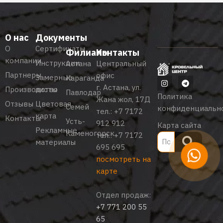
О нас
Документы
О
Сертификаты
Филиалы
Контакты
компании
Инструкции
Астана
Центральный
Партнеры
офис
Замерные
Караганда
г. Астана, ул.
Производство
листы
Павлодар
Политика
Жана жол, 17Д
Отзывы
Цветовая
Семей
конфиденциальн
тел.:
+7 7172
карта
Контакты
Усть-
912 912
Карта сайта
Рекламные
Каменогорск
тел.:
+7 7172
материалы
695 695
посмотреть на
карте
Отдел продаж:
+7 771 200 55
65