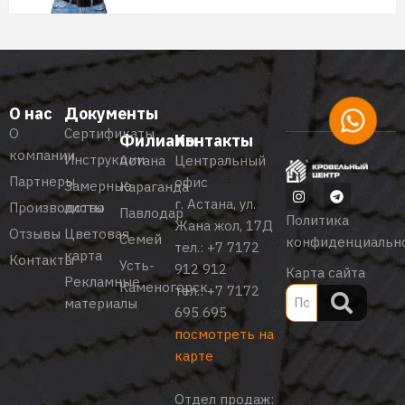
О нас
Документы
О
Сертификаты
Филиалы
Контакты
компании
Инструкции
Астана
Центральный
Партнеры
офис
Замерные
Караганда
г. Астана, ул.
Производство
листы
Павлодар
Политика
Жана жол, 17Д
Отзывы
Цветовая
Семей
конфиденциальн
тел.:
+7 7172
карта
Контакты
Усть-
912 912
Карта сайта
Рекламные
Каменогорск
тел.:
+7 7172
материалы
695 695
посмотреть на
карте
Отдел продаж: