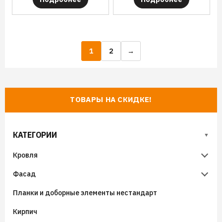
1
2
→
ТОВАРЫ НА СКИДКЕ!
КАТЕГОРИИ
Кровля
Фасад
Металлочерепица
Планки и доборные элементы нестандарт
Гибкая черепица
Металлический сайдинг
Металлочерепица Супермонтеррей
Кирпич
Фальцевая кровля
Виниловый сайдинг
Металлочерепица Панорама
Гибкая черепица (мягкая кровля) SHINGLAS