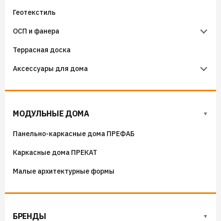
Геотекстиль
Уплотнители кровельные
Чердачные лестницы Docke
ОСП и фанера
Гидроизоляция примыканий
Террасная доска
Фанера
Аксессуары для дома
ОСП (OSB) плиты
Флюгера
Адресные таблички, указатели, декор
МОДУЛЬНЫЕ ДОМА
Козырьки на входные группы
Панельно-каркасные дома ПРЕФАБ
Сборные мангалы
Каркасные дома ПРЕКАТ
Костровые чаши
Малые архитектурные формы
БРЕНДЫ