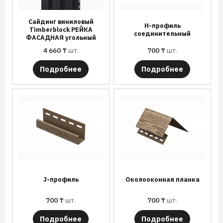
Сайдинг виниловый
Н-профиль
Timberblock РЕЙКА
соединительный
ФАСАДНАЯ угольный
4 660
₸
шт.
700
₸
шт.
Подробнее
Подробнее
J-профиль
Околооконная планка
700
₸
шт.
700
₸
шт.
Подробнее
Подробнее