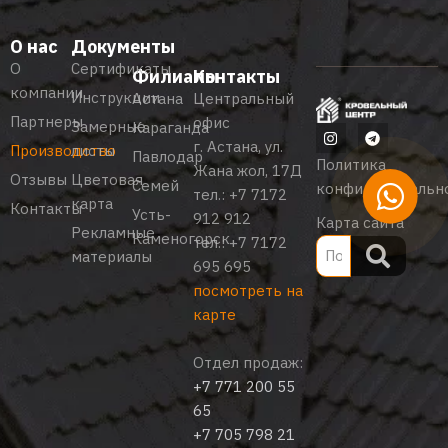
О нас
Документы
О
Сертификаты
Филиалы
Контакты
компании
Инструкции
Астана
Центральный
Партнеры
офис
Замерные
Караганда
г. Астана, ул.
Производство
листы
Павлодар
Политика
Жана жол, 17Д
Отзывы
Цветовая
Семей
конфиденциальн
тел.:
+7 7172
карта
Контакты
Усть-
912 912
Карта сайта
Рекламные
Каменогорск
тел.:
+7 7172
материалы
695 695
посмотреть на
карте
Отдел продаж:
+7 771 200 55
65
+7 705 798 21