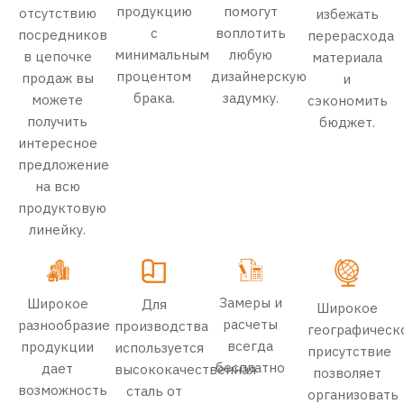
продукцию
помогут
отсутствию
избежать
с
воплотить
посредников
перерасхода
минимальным
любую
в цепочке
материала
процентом
дизайнерскую
продаж вы
и
брака.
задумку.
можете
сэкономить
получить
бюджет.
интересное
предложение
на всю
продуктовую
линейку.
Замеры и
Широкое
Для
Широкое
расчеты
разнообразие
производства
географическ
всегда
продукции
используется
присутствие
бесплатно
дает
высококачественная
позволяет
возможность
сталь от
организовать