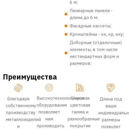
6 м;
Линеарные панели -
длина до 6 м;
Фасадные кассеты;
Кронштейны - кк, кр, кку;
Доборные (отделочные)
элементы, в том числе
нестандартных форм и
размеров;
Преимущества
Высокотехнологичное
Широкая
Благодаря
Длина под
оборудование
цветовая
собственному
ваши
позволяет
гамма и
производству
индивидуаль
нам
разнообразные
металлоизделий
размеры
производить
покрытия
и
позволит