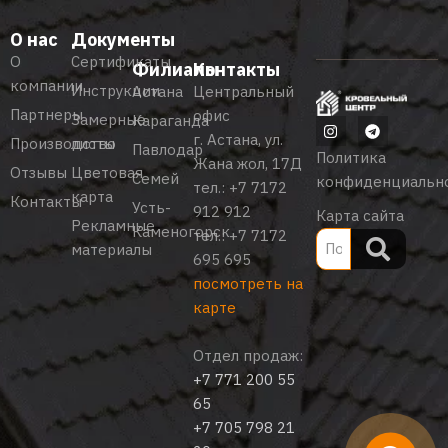
О нас
Документы
О
Сертификаты
Филиалы
Контакты
компании
Инструкции
Астана
Центральный
Партнеры
офис
Замерные
Караганда
г. Астана, ул.
Производство
листы
Павлодар
Политика
Жана жол, 17Д
Отзывы
Цветовая
Семей
конфиденциальн
тел.:
+7 7172
карта
Контакты
Усть-
912 912
Карта сайта
Рекламные
Каменогорск
тел.:
+7 7172
материалы
695 695
посмотреть на
карте
Отдел продаж:
+7 771 200 55
65
+7 705 798 21