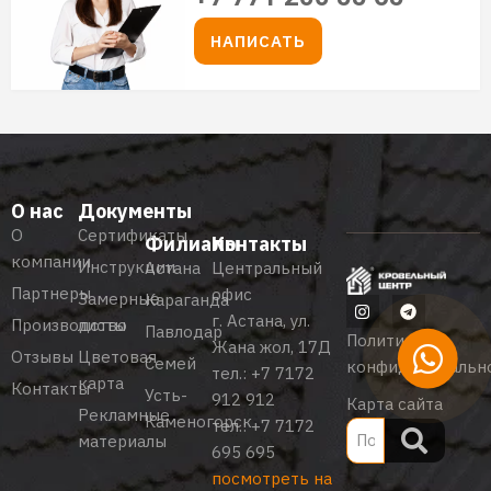
НАПИСАТЬ
О нас
Документы
О
Сертификаты
Филиалы
Контакты
компании
Инструкции
Астана
Центральный
Партнеры
офис
Замерные
Караганда
г. Астана, ул.
Производство
листы
Павлодар
Политика
Жана жол, 17Д
Отзывы
Цветовая
Семей
конфиденциальн
тел.:
+7 7172
карта
Контакты
Усть-
912 912
Карта сайта
Рекламные
Каменогорск
тел.:
+7 7172
материалы
695 695
посмотреть на