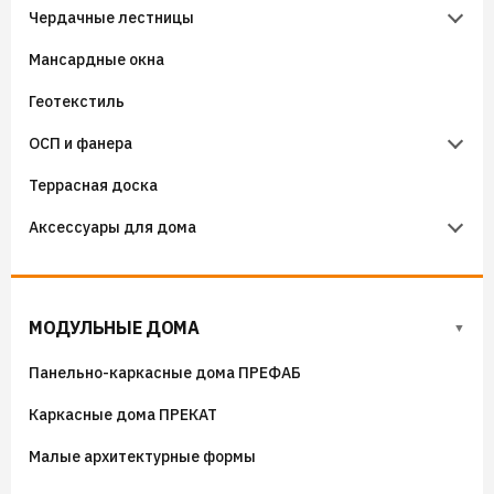
Чердачные лестницы
Бутиловые ленты
Крепёж кровельный
Утеплители KNAUF
Мансардные окна
Аэроэлементы
Крепёж фасадный
Чердачные лестницы Fakro
Геотекстиль
Уплотнители кровельные
Чердачные лестницы Docke
ОСП и фанера
Гидроизоляция примыканий
Террасная доска
Фанера
Аксессуары для дома
ОСП (OSB) плиты
Флюгера
Адресные таблички, указатели, декор
МОДУЛЬНЫЕ ДОМА
Козырьки на входные группы
Панельно-каркасные дома ПРЕФАБ
Сборные мангалы
Каркасные дома ПРЕКАТ
Костровые чаши
Малые архитектурные формы