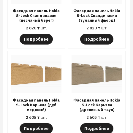
Фасадная панель Hokla
Фасадная панель Hokla
S-Lock Скандинавия
S-Lock Скандинавия
(песчаный берег)
(туманный фьорд)
2 820
₸
шт.
2 820
₸
шт.
Подробнее
Подробнее
Фасадная панель Hokla
Фасадная панель Hokla
S-Lock Карьяла (дуб
S-Lock Карьяла
медовый)
(древесный тауп)
2 605
₸
шт.
2 605
₸
шт.
Подробнее
Подробнее