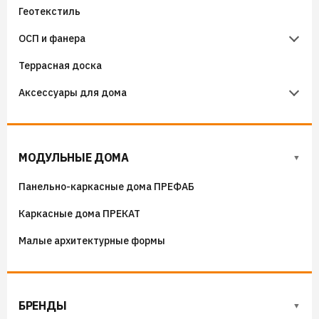
Геотекстиль
Уплотнители кровельные
Чердачные лестницы Docke
ОСП и фанера
Гидроизоляция примыканий
Террасная доска
Фанера
Аксессуары для дома
ОСП (OSB) плиты
Флюгера
Адресные таблички, указатели, декор
МОДУЛЬНЫЕ ДОМА
Козырьки на входные группы
Панельно-каркасные дома ПРЕФАБ
Сборные мангалы
Каркасные дома ПРЕКАТ
Костровые чаши
Малые архитектурные формы
БРЕНДЫ