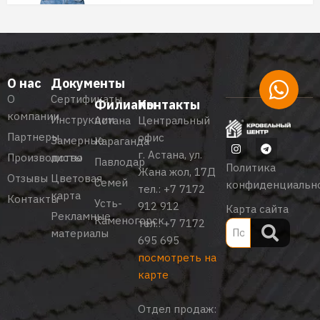
О нас
Документы
О
Сертификаты
Филиалы
Контакты
компании
Инструкции
Астана
Центральный
Партнеры
офис
Замерные
Караганда
г. Астана, ул.
Производство
листы
Павлодар
Политика
Жана жол, 17Д
Отзывы
Цветовая
Семей
конфиденциальн
тел.:
+7 7172
карта
Контакты
Усть-
912 912
Карта сайта
Рекламные
Каменогорск
тел.:
+7 7172
материалы
695 695
посмотреть на
карте
Отдел продаж: