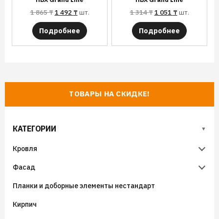
1 865
₸
1 492
₸
шт.
1 314
₸
1 051
₸
шт.
Подробнее
Подробнее
ТОВАРЫ НА СКИДКЕ!
КАТЕГОРИИ
Кровля
Фасад
Металлочерепица
Планки и доборные элементы нестандарт
Гибкая черепица
Металлический сайдинг
Металлочерепица Супермонтеррей
Кирпич
Фальцевая кровля
Виниловый сайдинг
Металлочерепица Панорама
Гибкая черепица (мягкая кровля) SHINGLAS