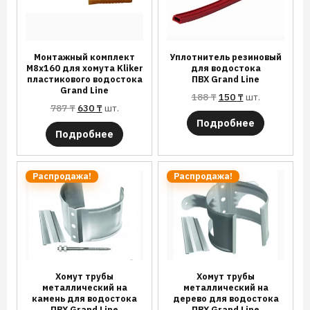
Монтажный комплект
Уплотнитель резиновый
М8х160 для хомута Kliker
для водостока
пластикового водостока
ПВХ Grand Line
Grand Line
188
₸
150
₸
шт.
787
₸
630
₸
шт.
Подробнее
Подробнее
Распродажа!
Распродажа!
Хомут трубы
Хомут трубы
металлический на
металлический на
камень для водостока
дерево для водостока
ПВХ Grand Line
ПВХ Grand Line