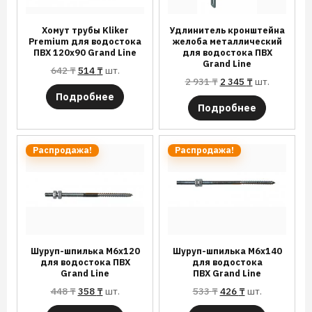
Хомут трубы Kliker
Удлинитель кронштейна
Premium для водостока
желоба металлический
ПВХ 120х90 Grand Line
для водостока ПВХ
Grand Line
642
₸
514
₸
шт.
2 931
₸
2 345
₸
шт.
Подробнее
Подробнее
Распродажа!
Распродажа!
Шуруп-шпилька М6х120
Шуруп-шпилька М6х140
для водостока ПВХ
для водостока
Grand Line
ПВХ Grand Line
448
₸
358
₸
шт.
533
₸
426
₸
шт.