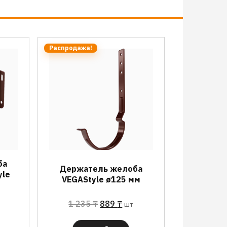
Распродажа!
ба
Держатель желоба
yle
VEGAStyle ø125 мм
1 235
₸
889
₸
шт