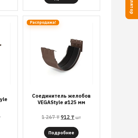
Распродажа!
Соединитель желобов
yle
VEGAStyle ø125 мм
1 267
₸
912
₸
т
шт
Подробнее