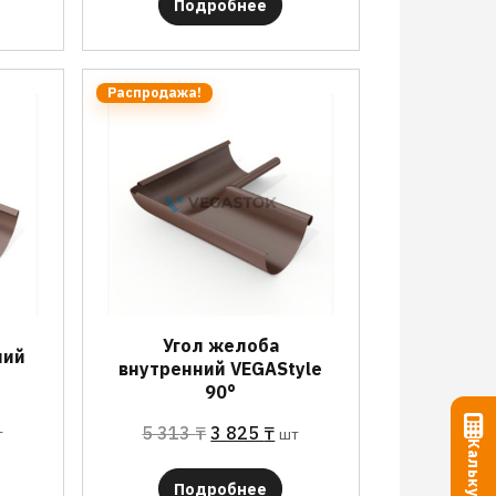
Подробнее
Распродажа!
Угол желоба
ний
внутренний VEGAStyle
90°
5 313
₸
3 825
₸
т
шт
Калькулятор
Подробнее