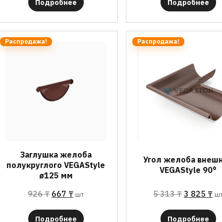
Подробнее
Подробнее
Распродажа!
Распродажа!
Заглушка желоба
Угол желоба внеш
полукруглого VEGAStyle
VEGAStyle 90°
ø125 мм
926
₸
667
₸
5 313
₸
3 825
₸
шт
ш
Подробнее
Подробнее