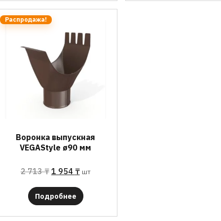
Распродажа!
Воронка выпускная
VEGAStyle ø90 мм
2 713
₸
1 954
₸
шт
Подробнее