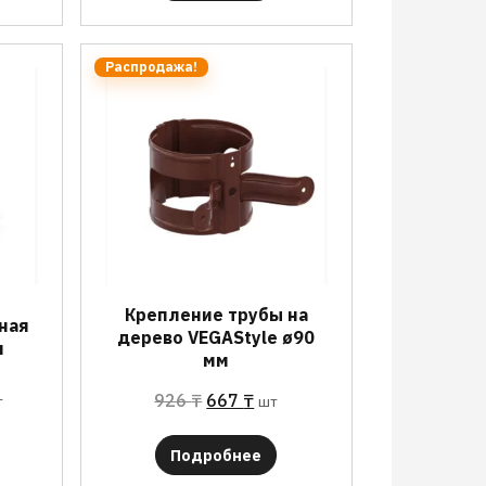
Распродажа!
Крепление трубы на
ная
дерево VEGAStyle ø90
м
мм
926
₸
667
₸
т
шт
Подробнее