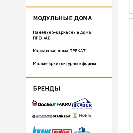
Флюгера
Адресные таблички, указатели,
МОДУЛЬНЫЕ ДОМА
декор
Панельно-каркасные дома
Козырьки на входные группы
ПРЕФАБ
Сборные мангалы
Каркасные дома ПРЕКАТ
Костровые чаши
Малые архитектурные формы
БРЕНДЫ