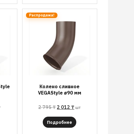
Распродажа!
tyle
Колено сливное
VEGAStyle ø90 мм
2 795
₸
2 012
₸
т
шт
Подробнее