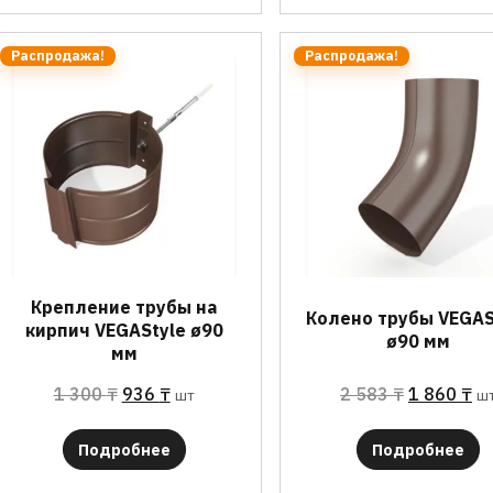
Распродажа!
Распродажа!
Крепление трубы на
Колено трубы VEGAS
кирпич VEGAStyle ø90
ø90 мм
мм
1 300
₸
936
₸
2 583
₸
1 860
₸
шт
ш
Подробнее
Подробнее