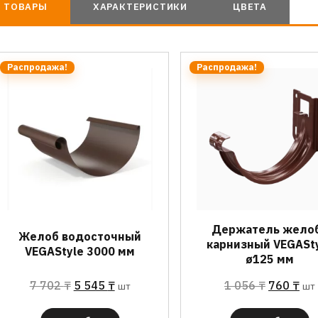
ТОВАРЫ
ХАРАКТЕРИСТИКИ
ЦВЕТА
Распродажа!
Распродажа!
Держатель жело
Желоб водосточный
карнизный VEGASt
VEGAStyle 3000 мм
ø125 мм
7 702
₸
5 545
₸
1 056
₸
760
₸
шт
шт