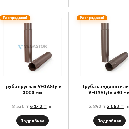
Распродажа!
Распродажа!
Труба круглая VEGAStyle
Труба соединитель
3000 мм
VEGAStyle ø90 м
8 530
₸
6 142
₸
2 892
₸
2 082
₸
шт
ш
Подробнее
Подробнее