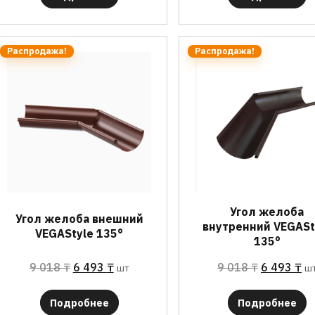
Распродажа!
Распродажа!
Угол желоба
Угол желоба внешний
внутренний VEGASt
VEGAStyle 135°
135°
9 018
₸
6 493
₸
9 018
₸
6 493
₸
шт
ш
Подробнее
Подробнее