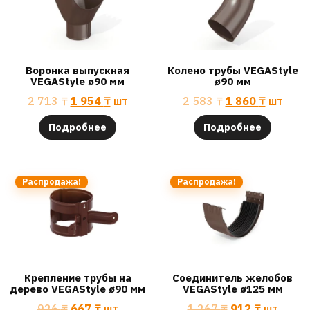
Воронка выпускная
Колено трубы VEGAStyle
VEGAStyle ø90 мм
ø90 мм
2 713
₸
1 954
₸
шт
2 583
₸
1 860
₸
шт
Подробнее
Подробнее
Распродажа!
Распродажа!
Крепление трубы на
Соединитель желобов
дерево VEGAStyle ø90 мм
VEGAStyle ø125 мм
926
₸
667
₸
шт
1 267
₸
912
₸
шт