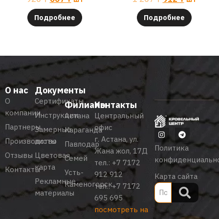
Подробнее
Подробнее
О нас
Документы
О
Сертификаты
Филиалы
Контакты
компании
Инструкции
Астана
Центральный
Партнеры
офис
Замерные
Караганда
г. Астана, ул.
Производство
листы
Павлодар
Политика
Жана жол, 17Д
Отзывы
Цветовая
Семей
конфиденциальн
тел.:
+7 7172
карта
Контакты
Усть-
912 912
Карта сайта
Рекламные
Каменогорск
тел.:
+7 7172
материалы
695 695
посмотреть на