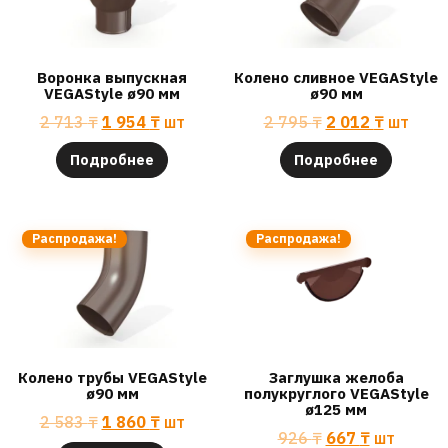
Воронка выпускная
Колено сливное VEGAStyle
VEGAStyle ø90 мм
ø90 мм
2 713
₸
1 954
₸
шт
2 795
₸
2 012
₸
шт
Подробнее
Подробнее
Распродажа!
Распродажа!
Колено трубы VEGAStyle
Заглушка желоба
ø90 мм
полукруглого VEGAStyle
ø125 мм
2 583
₸
1 860
₸
шт
926
₸
667
₸
шт