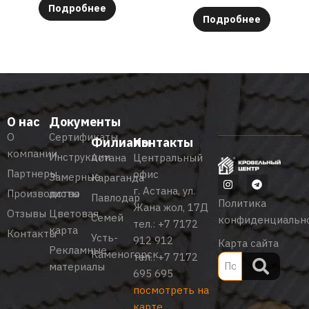
Подробнее
Подробнее
О нас
Документы
О
Сертификаты
Филиалы
Контакты
компании
Инструкции
Астана
Центральный
Партнеры
офис
Замерные
Караганда
г. Астана, ул.
Производство
листы
Павлодар
Политика
Жана жол, 17Д
Отзывы
Цветовая
Семей
конфиденциальн
тел.:
+7 7172
карта
Контакты
Усть-
912 912
Карта сайта
Рекламные
Каменогорск
тел.:
+7 7172
материалы
695 695
посмотреть на
карте