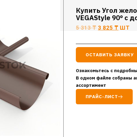
Купить Угол жел
VEGAStyle 90° с д
5 313
₸
3 825
₸
ШТ
ОСТАВИТЬ ЗАЯВКУ
Ознакомьтесь с подробны
В одном файле собраны а
ассортимент
ПРАЙС-ЛИСТ