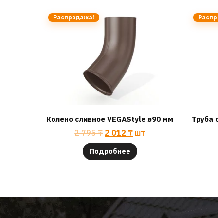
Распродажа!
Распр
Колено сливное VEGAStyle ø90 мм
Труба 
2 795
₸
2 012
₸
шт
Подробнее