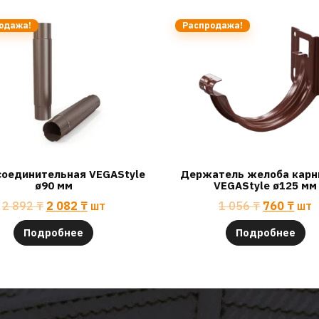
одажа!
Распродажа!
соединительная VEGAStyle
Держатель желоба карн
ø90 мм
VEGAStyle ø125 мм
2 892
₸
2 082
₸
шт
1 056
₸
760
₸
шт
Подробнее
Подробнее