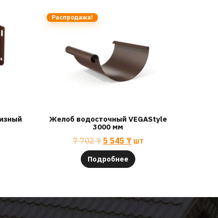
Распродажа!
изный
Желоб водосточный VEGAStyle
3000 мм
7 702
₸
5 545
₸
шт
Подробнее