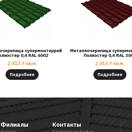
очерепица супермонтеррей
Металлочерепица супермо
олиэстер 0,4 RAL 6002
Полиэстер 0,4 RAL 30
2 413
₸
кв.м.
2 413
₸
кв.м.
Подробнее
Подробнее
Филиалы
Контакты
Астана
Центральный офис