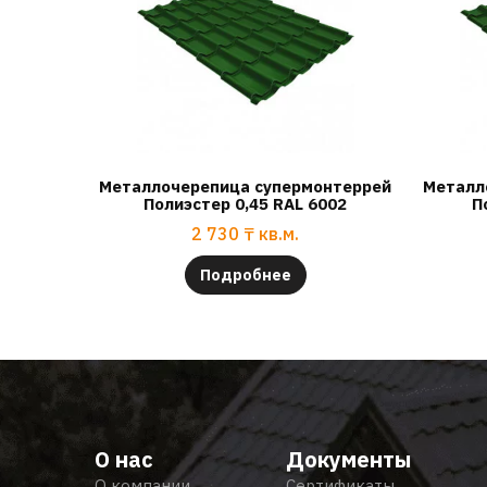
Металлочерепица супермонтеррей
Металл
Полиэстер 0,45 RAL 6002
П
2 730
₸
кв.м.
Подробнее
О нас
Документы
О компании
Сертификаты