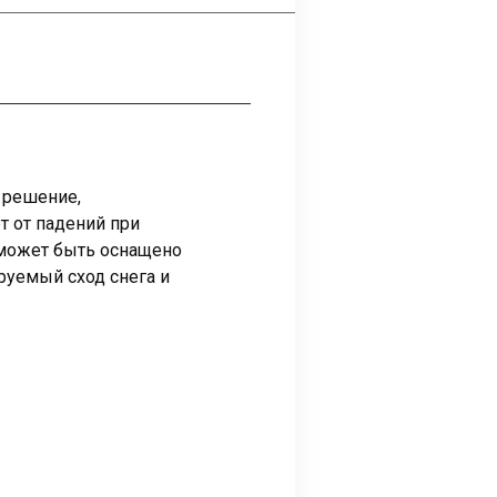
 решение,
т от падений при
 может быть оснащено
руемый сход снега и