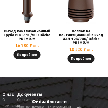
Выход канализационный
Колпак на
Труба ИЗЛ-110/500 Döcke
вентиляционный выход
PREMIUM
ИЗЛ-125/700/ Döcke
PREMIUM
16 780
₸
шт.
10 520
₸
шт.
Подробнее
Подробнее
О нас
Документы
О
Сертификаты
Филиалы
Контакты
компании
Инструкции
Астана
Центральный