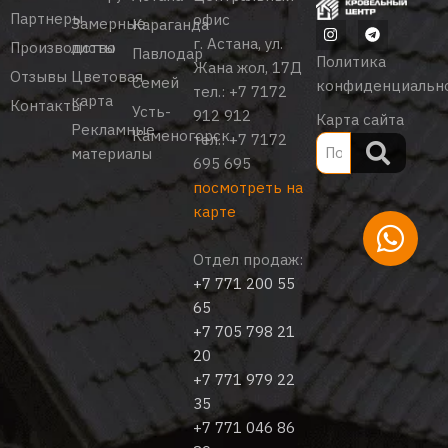
Партнеры
офис
Замерные
Караганда
г. Астана, ул.
Производство
листы
Павлодар
Политика
Жана жол, 17Д
Отзывы
Цветовая
Семей
конфиденциальн
тел.:
+7 7172
карта
Контакты
Усть-
912 912
Карта сайта
Рекламные
Каменогорск
тел.:
+7 7172
материалы
695 695
посмотреть на
карте
Отдел продаж:
+7 771 200 55
65
+7 705 798 21
20
+7 771 979 22
35
+7 771 046 86