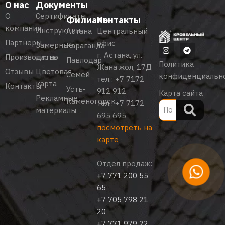
О нас
Документы
О
Сертификаты
Филиалы
Контакты
компании
Инструкции
Астана
Центральный
Партнеры
офис
Замерные
Караганда
г. Астана, ул.
Производство
листы
Павлодар
Политика
Жана жол, 17Д
Отзывы
Цветовая
Семей
конфиденциальн
тел.:
+7 7172
карта
Контакты
Усть-
912 912
Карта сайта
Рекламные
Каменогорск
тел.:
+7 7172
материалы
695 695
посмотреть на
карте
Отдел продаж:
+7 771 200 55
65
+7 705 798 21
20
+7 771 979 22