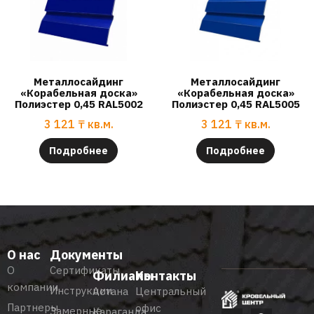
Металлосайдинг
Металлосайдинг
«Корабельная доска»
«Корабельная доска»
Полиэстер 0,45 RAL5002
Полиэстер 0,45 RAL5005
3 121
₸
кв.м.
3 121
₸
кв.м.
Подробнее
Подробнее
О нас
Документы
О
Сертификаты
Филиалы
Контакты
компании
Инструкции
Астана
Центральный
Партнеры
офис
Замерные
Караганда