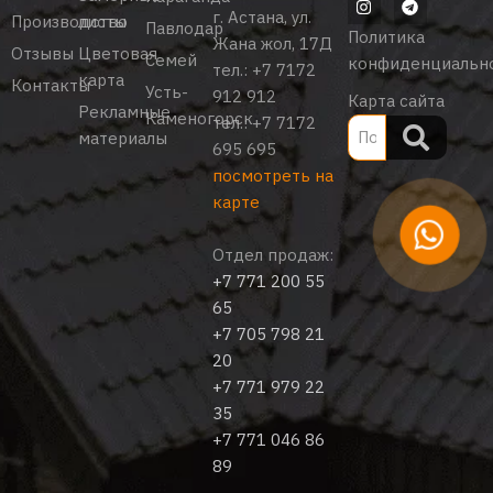
г. Астана, ул.
Производство
листы
Павлодар
Политика
Жана жол, 17Д
Отзывы
Цветовая
Семей
конфиденциальн
тел.:
+7 7172
карта
Контакты
Усть-
912 912
Карта сайта
Рекламные
Каменогорск
тел.:
+7 7172
материалы
695 695
посмотреть на
карте
Отдел продаж:
+7 771 200 55
65
+7 705 798 21
20
+7 771 979 22
35
+7 771 046 86
89