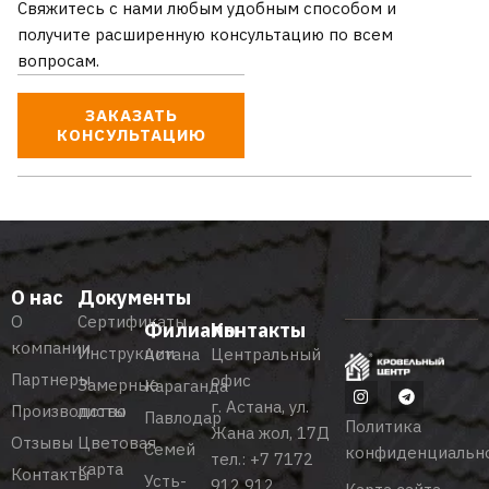
Свяжитесь с нами любым удобным способом и
получите расширенную консультацию по всем
вопросам.
ЗАКАЗАТЬ
КОНСУЛЬТАЦИЮ
О нас
Документы
О
Сертификаты
Филиалы
Контакты
компании
Инструкции
Астана
Центральный
Партнеры
офис
Замерные
Караганда
г. Астана, ул.
Производство
листы
Павлодар
Политика
Жана жол, 17Д
Отзывы
Цветовая
Семей
конфиденциальн
тел.:
+7 7172
карта
Контакты
Усть-
912 912