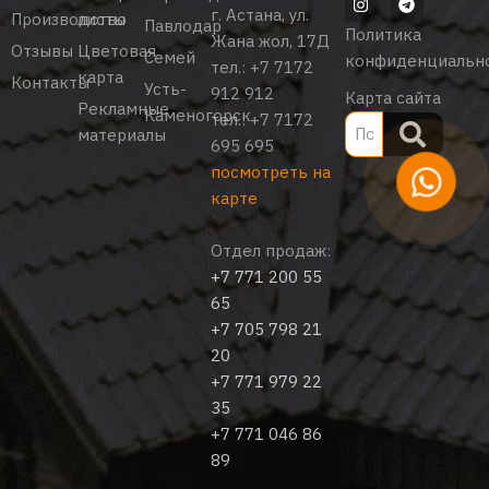
г. Астана, ул.
Производство
листы
Павлодар
Политика
Жана жол, 17Д
Отзывы
Цветовая
Семей
конфиденциальн
тел.:
+7 7172
карта
Контакты
Усть-
912 912
Карта сайта
Рекламные
Каменогорск
тел.:
+7 7172
материалы
695 695
посмотреть на
карте
Отдел продаж:
+7 771 200 55
65
+7 705 798 21
20
+7 771 979 22
35
+7 771 046 86
89