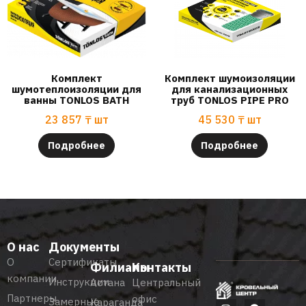
Комплект
Комплект шумоизоляции
шумотеплоизоляции для
для канализационных
ванны TONLOS BATH
труб TONLOS PIPE PRO
23 857
₸
шт
45 530
₸
шт
Подробнее
Подробнее
О нас
Документы
О
Сертификаты
Филиалы
Контакты
компании
Инструкции
Астана
Центральный
Партнеры
офис
Замерные
Караганда