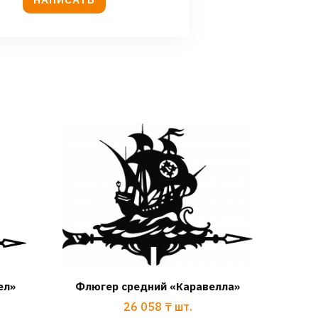
ел»
Флюгер средний «Каравелла»
26 058
₸
шт.