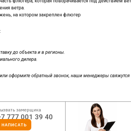
 часть флюгера, которая поворачивается под действием вет
ения ветра.
жень, на котором закреплен флюгер
:
авку до объекта и в регионы.
иального дилера.
у или оформите обратный звонок, наши менеджеры свяжутся
ызвать замерщика
+7 777 001 39 40
НАПИСАТЬ