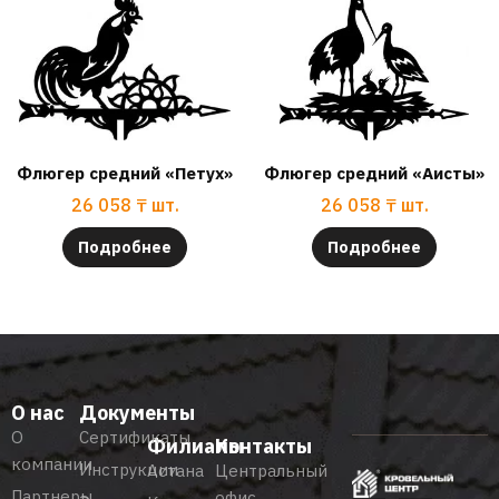
Флюгер средний «Петух»
Флюгер средний «Аисты»
26 058
₸
шт.
26 058
₸
шт.
Подробнее
Подробнее
О нас
Документы
О
Сертификаты
Филиалы
Контакты
компании
Инструкции
Астана
Центральный
Партнеры
офис