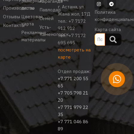
Замерные
Караганда
г. Астана, ул.
Производство
листы
Павлодар
Политика
Жана жол, 17Д
Отзывы
Цветовая
Семей
конфиденциальн
тел.:
+7 7172
карта
Контакты
Усть-
912 912
Карта сайта
Рекламные
Каменогорск
тел.:
+7 7172
материалы
695 695
посмотреть на
карте
Отдел продаж:
+7 771 200 55
65
+7 705 798 21
20
+7 771 979 22
35
+7 771 046 86
89