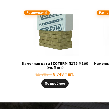
Распродажа!
Распр
Каменная вата IZOTERM П175 М160
Каменн
(уп. 5 шт)
11 983
₸
8 748
₸
шт.
Подробнее