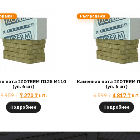
одажа!
Распродажа!
ая вата IZOTERM П125 М110
Каменная вата IZOTERM П
(уп. 6 шт)
(уп. 6 шт)
9 959
₸
7 270
₸
шт.
6 599
₸
4 817
₸
шт.
Подробнее
Подробнее