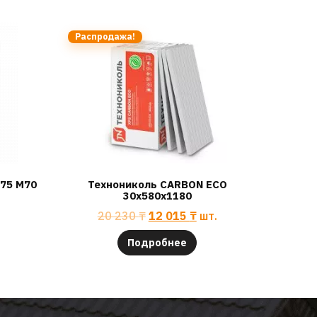
Распродажа!
75 М70
Технониколь CARBON ECO
30х580х1180
20 230
₸
12 015
₸
шт.
Подробнее