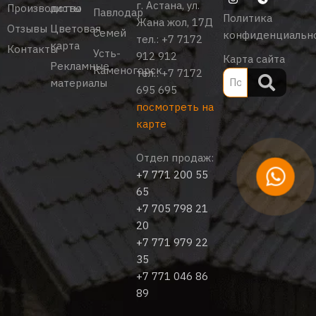
г. Астана, ул.
Производство
листы
Павлодар
Политика
Жана жол, 17Д
Отзывы
Цветовая
Семей
конфиденциальн
тел.:
+7 7172
карта
Контакты
Усть-
912 912
Карта сайта
Рекламные
Каменогорск
тел.:
+7 7172
материалы
695 695
посмотреть на
карте
Отдел продаж:
+7 771 200 55
65
+7 705 798 21
20
+7 771 979 22
35
+7 771 046 86
89