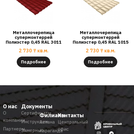
Металлочерепица
Металлочерепица
супермонтеррей
супермонтеррей
Полиэстер 0,45 RAL 3011
Полиэстер 0,45 RAL 1015
2 730
₸
кв.м.
2 730
₸
кв.м.
Подробнее
Подробнее
О нас
Документы
О
Сертификаты
Филиалы
Контакты
компании
Инструкции
Астана
Центральный
Партнеры
офис
Замерные
Караганда