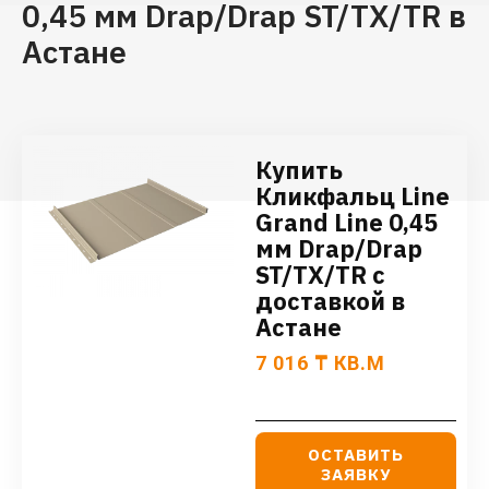
0,45 мм Drap/Drap ST/TX/TR в
Астане
Купить
Кликфальц Line
Grand Line 0,45
мм Drap/Drap
ST/TX/TR с
доставкой в
Астане
7 016
₸
КВ.М
ОСТАВИТЬ
ЗАЯВКУ