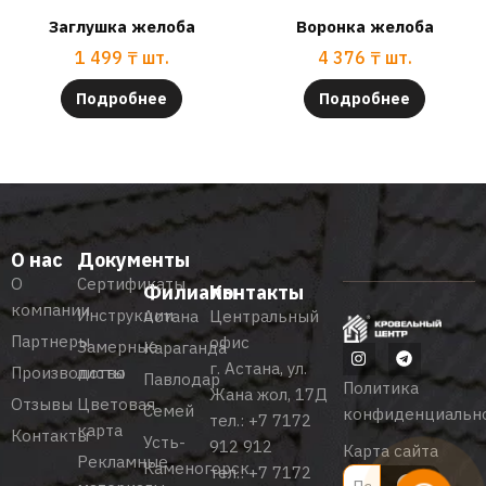
Заглушка желоба
Воронка желоба
1 499
₸
шт.
4 376
₸
шт.
Подробнее
Подробнее
О нас
Документы
О
Сертификаты
Филиалы
Контакты
компании
Инструкции
Астана
Центральный
Партнеры
офис
Замерные
Караганда
г. Астана, ул.
Производство
листы
Павлодар
Политика
Жана жол, 17Д
Отзывы
Цветовая
Семей
конфиденциальн
тел.:
+7 7172
карта
Контакты
Усть-
912 912
Карта сайта
Рекламные
Каменогорск
тел.:
+7 7172