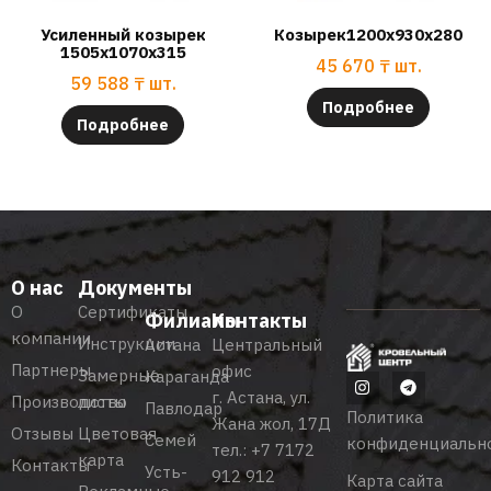
Усиленный козырек
Козырек1200x930x280
1505х1070х315
45 670
₸
шт.
59 588
₸
шт.
Подробнее
Подробнее
О нас
Документы
О
Сертификаты
Филиалы
Контакты
компании
Инструкции
Астана
Центральный
Партнеры
офис
Замерные
Караганда
г. Астана, ул.
Производство
листы
Павлодар
Политика
Жана жол, 17Д
Отзывы
Цветовая
Семей
конфиденциальн
тел.:
+7 7172
карта
Контакты
Усть-
912 912
Карта сайта