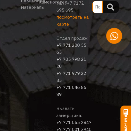
Рекламные
Каменогорск
тел.:
+7 7172
материалы
695 695
посмотреть на
карте
Отдел продаж:
+7 771 200 55
65
+7 705 798 21
20
+7 771 979 22
35
+7 771 046 86
89
Вызвать
замерщика:
Калькулятор
+7 771 055 2847
+7 777 001 3940