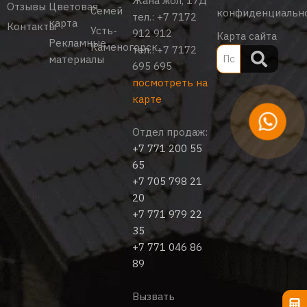
Жана жол, 17Д
Отзывы
Цветовая
Семей
конфиденциальн
тел.:
+7 7172
карта
Контакты
Усть-
912 912
Карта сайта
Рекламные
Каменогорск
тел.:
+7 7172
материалы
695 695
посмотреть на
карте
Отдел продаж:
+7 771 200 55
65
+7 705 798 21
20
+7 771 979 22
35
+7 771 046 86
89
Вызвать