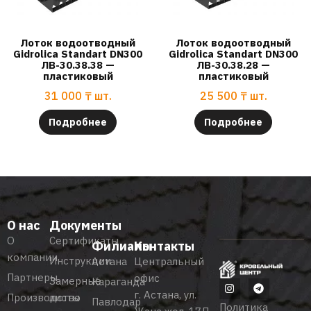
Лоток водоотводный
Лоток водоотводный
Gidrolica Standart DN300
Gidrolica Standart DN300
ЛВ-30.38.38 —
ЛВ-30.38.28 —
пластиковый
пластиковый
31 000
₸
шт.
25 500
₸
шт.
Подробнее
Подробнее
О нас
Документы
О
Сертификаты
Филиалы
Контакты
компании
Инструкции
Астана
Центральный
Партнеры
офис
Замерные
Караганда
г. Астана, ул.
Производство
листы
Павлодар
Политика