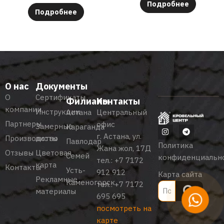
Подробнее
Подробнее
О нас
Документы
О
Сертификаты
Филиалы
Контакты
компании
Инструкции
Астана
Центральный
Партнеры
офис
Замерные
Караганда
г. Астана, ул.
Производство
листы
Павлодар
Политика
Жана жол, 17Д
Отзывы
Цветовая
Семей
конфиденциальн
тел.:
+7 7172
карта
Контакты
Усть-
912 912
Карта сайта
Рекламные
Каменогорск
тел.:
+7 7172
материалы
695 695
посмотреть на
карте