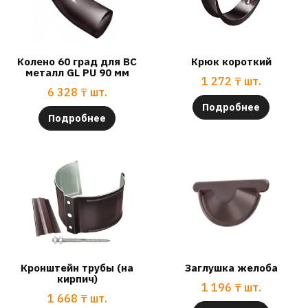
Колено 60 град для ВС
Крюк короткий
металл GL PU 90 мм
1 272
₸
шт.
6 328
₸
шт.
Подробнее
Подробнее
Кронштейн трубы (на
Заглушка желоба
кирпич)
1 196
₸
шт.
1 668
₸
шт.