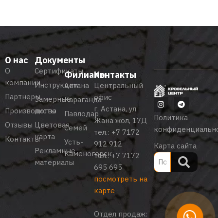
О нас
Документы
О
Сертификаты
Филиалы
Контакты
компании
Инструкции
Астана
Центральный
Партнеры
офис
Замерные
Караганда
г. Астана, ул.
Производство
листы
Павлодар
Политика
Жана жол, 17Д
Отзывы
Цветовая
Семей
конфиденциальн
тел.:
+7 7172
карта
Контакты
Усть-
912 912
Карта сайта
Рекламные
Каменогорск
тел.:
+7 7172
материалы
695 695
посмотреть на
карте
Отдел продаж: