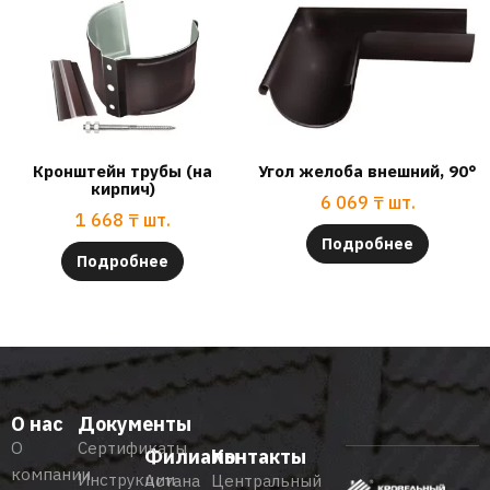
Кронштейн трубы (на
Угол желоба внешний, 90°
кирпич)
6 069
₸
шт.
1 668
₸
шт.
Подробнее
Подробнее
О нас
Документы
О
Сертификаты
Филиалы
Контакты
компании
Инструкции
Астана
Центральный