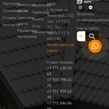
Партнеры
офис
Замерные
Караганда
г. Астана, ул.
Производство
листы
Павлодар
Политика
Жана жол, 17Д
Отзывы
Цветовая
Семей
конфиденциальн
тел.:
+7 7172
карта
Контакты
Усть-
912 912
Карта сайта
Рекламные
Каменогорск
тел.:
+7 7172
материалы
695 695
посмотреть на
карте
Отдел продаж:
+7 771 200 55
65
+7 705 798 21
20
+7 771 979 22
35
+7 771 046 86
89