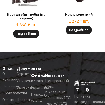
Кронштейн трубы (на
Крюк короткий
кирпич)
1 272
₸
шт.
1 668
₸
шт.
Подробнее
Подробнее
О нас
Документы
О
Сертификаты
Филиалы
Контакты
компании
Инструкции
Астана
Центральный
Партнеры
офис
Замерные
Караганда
г. Астана, ул.
Производство
листы
Павлодар
Политика
Жана жол, 17Д
Отзывы
Цветовая
Семей
конфиденциальн
тел.:
+7 7172