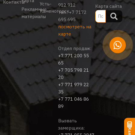
карта
Контакты
Усть-
912 912
Карта сайта
Рекламные
Каменогорск
тел.:
+7 7172
материалы
695 695
посмотреть на
карте
Отдел продаж:
+7 771 200 55
65
+7 705 798 21
20
+7 771 979 22
35
+7 771 046 86
89
Вызвать
замерщика: