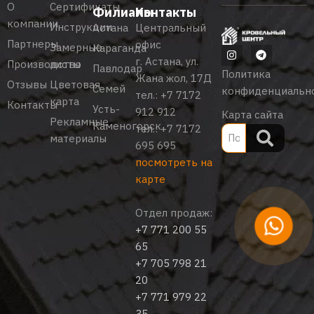
О
Сертификаты
Филиалы
Контакты
компании
Инструкции
Астана
Центральный
Партнеры
офис
Замерные
Караганда
г. Астана, ул.
Производство
листы
Павлодар
Политика
Жана жол, 17Д
Отзывы
Цветовая
Семей
конфиденциальн
тел.:
+7 7172
карта
Контакты
Усть-
912 912
Карта сайта
Рекламные
Каменогорск
тел.:
+7 7172
материалы
695 695
посмотреть на
карте
Отдел продаж:
+7 771 200 55
65
+7 705 798 21
20
+7 771 979 22
35