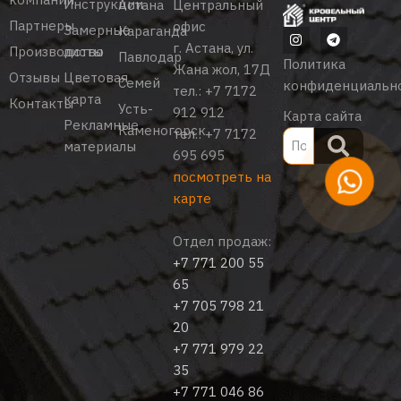
Инструкции
Астана
Центральный
Партнеры
офис
Замерные
Караганда
г. Астана, ул.
Производство
листы
Павлодар
Политика
Жана жол, 17Д
Отзывы
Цветовая
Семей
конфиденциальн
тел.:
+7 7172
карта
Контакты
Усть-
912 912
Карта сайта
Рекламные
Каменогорск
тел.:
+7 7172
материалы
695 695
посмотреть на
карте
Отдел продаж:
+7 771 200 55
65
+7 705 798 21
20
+7 771 979 22
35
+7 771 046 86