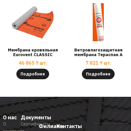
Мембрана кровельная
Ветровлагозащитная
Eurovent CLASSIC
мембрана Тераспан А
46 865
₸
шт.
7 821
₸
шт.
Подробнее
Подробнее
О нас
Документы
О
Сертификаты
Филиалы
Контакты
компании