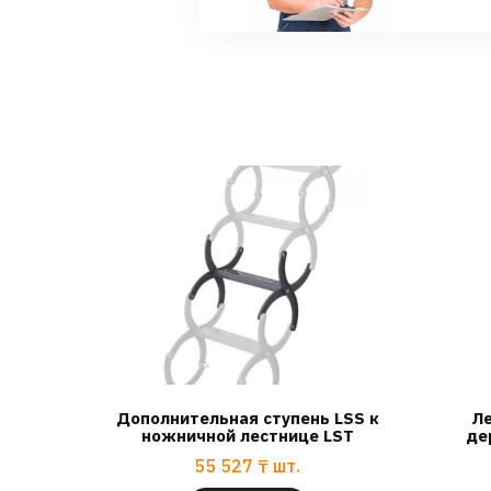
Дополнительная ступень LSS к
Ле
ножничной лестнице LST
де
55 527
₸
шт.