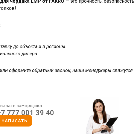
 для чердака LMP от FAKRO
— это прочность, безопасность
толков!
:
авку до объекта и в регионы.
иального дилера.
у или оформите обратный звонок, наши менеджеры свяжутся
ызвать замерщика
+7 777 001 39 40
НАПИСАТЬ