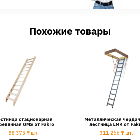
Похожие товары
стница стационарная
Металлическая черда
ревянная OMS от Fakro
лестница LMK от Fak
88 375
₸
шт.
311 266
₸
шт.