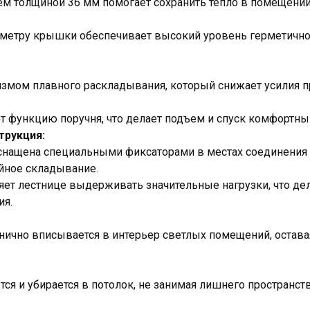
ем толщиной 36 мм помогает сохранить тепло в помещении
иметру крышки обеспечивает высокий уровень герметично
змом плавного раскладывания, который снижает усилия п
 функцию поручня, что делает подъем и спуск комфортны
трукция:
снащена специальными фиксаторами в местах соединения 
ное складывание.
яет лестнице выдерживать значительные нагрузки, что де
ия.
ично вписывается в интерьер светлых помещений, остава
ся и убирается в потолок, не занимая лишнего пространст