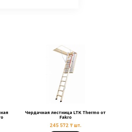
чная
Чердачная лестница LTK Thermo от
ro
Fakro
245 572
₸
шт.