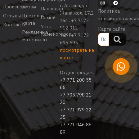
г. Астана, ул.
Производство
листы
Павлодар
Политика
Жана жол, 17Д
Отзывы
Цветовая
Семей
конфиденциальн
тел.:
+7 7172
карта
Контакты
Усть-
912 912
Карта сайта
Рекламные
Каменогорск
тел.:
+7 7172
материалы
695 695
посмотреть на
карте
Отдел продаж:
+7 771 200 55
65
+7 705 798 21
20
+7 771 979 22
35
+7 771 046 86
89