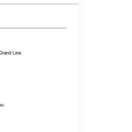
rand Line.
ы.