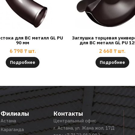
 стока для ВС металл GL PU
Заглушка торцевая универ
90 мм
для ВС металл GL PU 12
6 798
₸
шт.
2 668
₸
шт.
Подробнее
Подробнее
Филиалы
Контакты
Астана
Центральный офис
г. Астана, ул. Жана жол, 17Д
Караганда