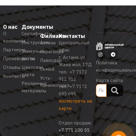
О нас
Документы
О
Сертификаты
Филиалы
Контакты
компании
Инструкции
Астана
Центральный
Партнеры
офис
Замерные
Караганда
г. Астана, ул.
Производство
листы
Павлодар
Политика
Жана жол, 17Д
Отзывы
Цветовая
Семей
конфиденциальн
тел.:
+7 7172
карта
Контакты
Усть-
912 912
Карта сайта
Рекламные
Каменогорск
тел.:
+7 7172
материалы
695 695
посмотреть на
карте
Отдел продаж:
+7 771 200 55