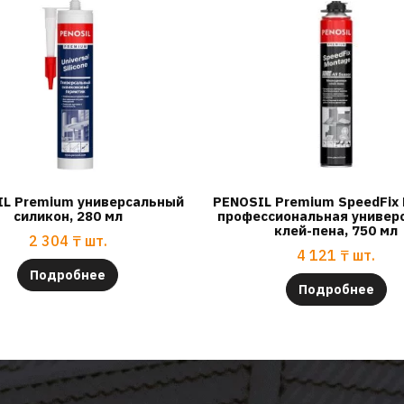
L Premium универсальный
PENOSIL Premium SpeedFix
силикон, 280 мл
профессиональная универ
клей-пена, 750 мл
2 304
₸
шт.
4 121
₸
шт.
Подробнее
Подробнее