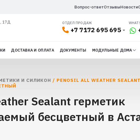
Вопрос-ответ
Отзывы
Новости
л, 17Д
ОТДЕЛ ПРОДАЖ
WHAT
+7 7172 695 695
ДКИ
ДОСТАВКА И ОПЛАТА
ДОКУМЕНТЫ
МОДУЛЬНЫЕ ДОМА
РМЕТИКИ И СИЛИКОН
/ PENOSIL ALL WEATHER SEALAN
ЕТНЫЙ
ather Sealant герметик
аемый бесцветный в Аст