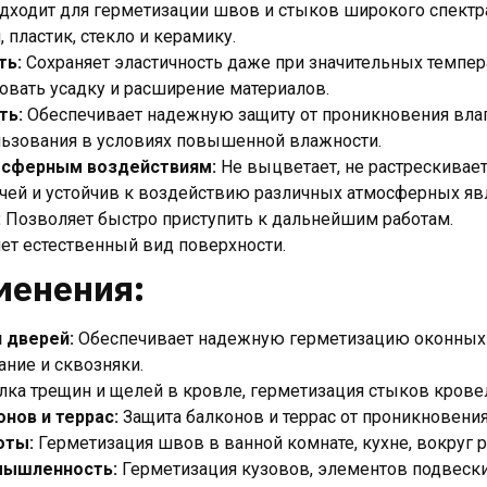
дходит для герметизации швов и стыков широкого спектр
, пластик, стекло и керамику.
ть:
Сохраняет эластичность даже при значительных темпер
овать усадку и расширение материалов.
ть:
Обеспечивает надежную защиту от проникновения влаги
ьзования в условиях повышенной влажности.
осферным воздействиям:
Не выцветает, не растрескивае
чей и устойчив к воздействию различных атмосферных яв
:
Позволяет быстро приступить к дальнейшим работам.
ет естественный вид поверхности.
менения:
 дверей:
Обеспечивает надежную герметизацию оконных 
ние и сквозняки.
лка трещин и щелей в кровле, герметизация стыков крове
нов и террас:
Защита балконов и террас от проникновения
оты:
Герметизация швов в ванной комнате, кухне, вокруг р
мышленность:
Герметизация кузовов, элементов подвески