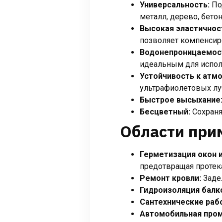
Универсальность:
По
металл, дерево, бетон
Высокая эластичнос
позволяет компенсир
Водонепроницаемос
идеальным для испол
Устойчивость к атм
ультрафиолетовых лу
Быстрое высыхание
Бесцветный:
Сохраня
Области при
Герметизация окон и
предотвращая протека
Ремонт кровли:
Заде
Гидроизоляция балко
Сантехнические раб
Автомобильная про