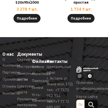
120х95х2000
простая
3 278
₸
шт.
1 734
₸
шт.
Подробнее
Подробнее
О нас
Документы
О
Сертификаты
Филиалы
Контакты
компании
Инструкции
Астана
Центральный
Партнеры
офис
Замерные
Караганда
г. Астана, ул.
Производство
листы
Павлодар
Политика
Жана жол, 17Д
Отзывы
Цветовая
Семей
конфиденциальн
тел.:
+7 7172
карта
Контакты
Усть-
912 912
Карта сайта
Рекламные
Каменогорск
тел.:
+7 7172
материалы
695 695