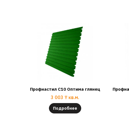
Профнастил С10 Оптима глянец
Профна
3 003
₸
кв.м.
Подробнее