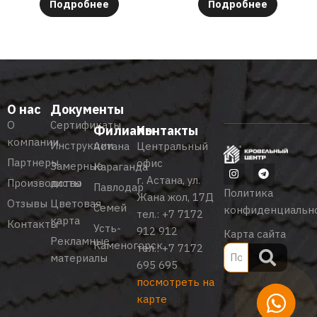
Подробнее
Подробнее
О нас
Документы
О
Сертификаты
Филиалы
Контакты
компании
Инструкции
Астана
Центральный
Партнеры
офис
Замерные
Караганда
г. Астана, ул.
Производство
листы
Павлодар
Политика
Жана жол, 17Д
Отзывы
Цветовая
Семей
конфиденциальн
тел.:
+7 7172
карта
Контакты
Усть-
912 912
Карта сайта
Рекламные
Каменогорск
тел.:
+7 7172
материалы
695 695
посмотреть на
карте