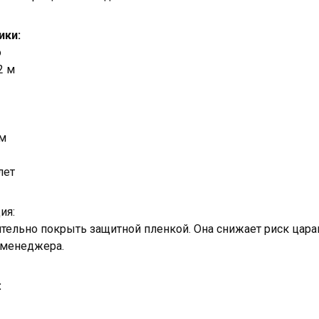
ики:
о
2 м
км
лет
ия:
тельно покрыть защитной пленкой. Она снижает риск цара
 менеджера.
: