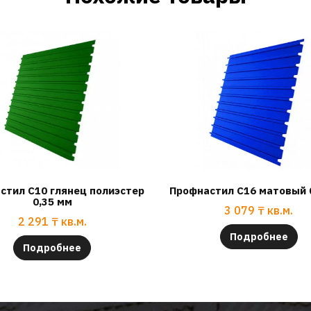
стил С10 глянец полиэстер
Профнастил С16 матовый 
0,35 мм
3 079
₸
кв.м.
2 291
₸
кв.м.
Подробнее
Подробнее