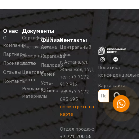
О нас
Документы
О
Сертификаты
Филиалы
Контакты
компании
Инструкции
Астана
Центральный
Партнеры
офис
Замерные
Караганда
г. Астана, ул.
Производство
листы
Павлодар
Политика
Жана жол, 17Д
Отзывы
Цветовая
Семей
конфиденциальн
тел.:
+7 7172
карта
Контакты
Усть-
912 912
Карта сайта
Рекламные
Каменогорск
тел.:
+7 7172
материалы
695 695
посмотреть на
карте
Отдел продаж:
+7 771 200 55