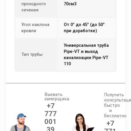
проходного
70см3
сечения
Угол наклона
от 0° до 45° (до 50°
кровли
при доработке)
универсальная труба
Pipe-VT и выход
Тип трубы
канализации Pipe-VT
110
Вызвать
Получить
замерщика
консультац
+7
быстро
и
777
бесплатно
001
+7
39