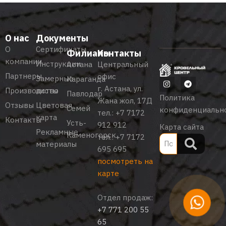
О нас
Документы
О
Сертификаты
Филиалы
Контакты
компании
Инструкции
Астана
Центральный
Партнеры
офис
Замерные
Караганда
г. Астана, ул.
Производство
листы
Павлодар
Политика
Жана жол, 17Д
Отзывы
Цветовая
Семей
конфиденциальн
тел.:
+7 7172
карта
Контакты
Усть-
912 912
Карта сайта
Рекламные
Каменогорск
тел.:
+7 7172
материалы
695 695
посмотреть на
карте
Отдел продаж:
+7 771 200 55
65