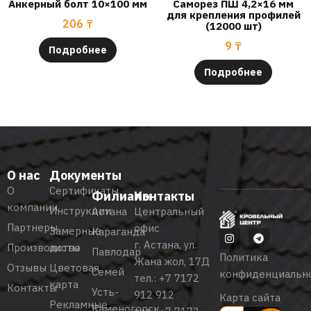
Анкерный болт 10×100 мм
Саморез ПШ 4,2×16 мм
для крепления профилей
206
₸
(12000 шт)
9
₸
Подробнее
Подробнее
О нас
Документы
О
Сертификаты
Филиалы
Контакты
компании
Инструкции
Астана
Центральный
Партнеры
офис
Замерные
Караганда
г. Астана, ул.
Производство
листы
Павлодар
Политика
Жана жол, 17Д
Отзывы
Цветовая
Семей
конфиденциальн
тел.:
+7 7172
карта
Контакты
Усть-
912 912
Карта сайта
Рекламные
Каменогорск