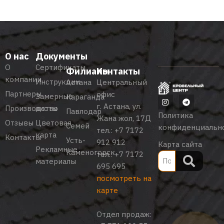
О нас
Документы
О
Сертификаты
Филиалы
Контакты
компании
Инструкции
Астана
Центральный
Партнеры
офис
Замерные
Караганда
г. Астана, ул.
Производство
листы
Павлодар
Политика
Жана жол, 17Д
Отзывы
Цветовая
Семей
конфиденциальн
тел.:
+7 7172
карта
Контакты
Усть-
912 912
Карта сайта
Рекламные
Каменогорск
тел.:
+7 7172
материалы
695 695
посмотреть на
карте
Отдел продаж: