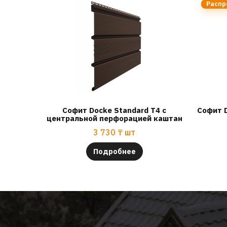
Распр
Софит Docke Standard T4 с
Софит 
центральной перфорацией каштан
3 730
₸
шт
Подробнее