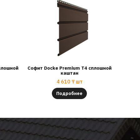
плошной
Софит Docke Premium T4 сплошной
каштан
4 610
₸
шт
Подробнее