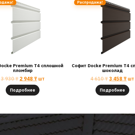
одажа!
Распродажа!
Docke Premium T4 сплошной
Софит Docke Premium T4 с
пломбир
шоколад
3 930
₸
2 948
₸
шт
4 610
₸
3 458
₸
шт
Подробнее
Подробнее